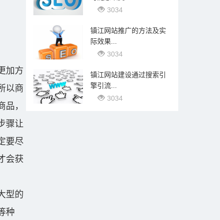
3034
镇江网站推广的方法及实
际效果...
3034
更加方
镇江网站建设通过搜索引
擎引流...
所以商
3034
商品，
步骤让
定要尽
才会获
大型的
等种